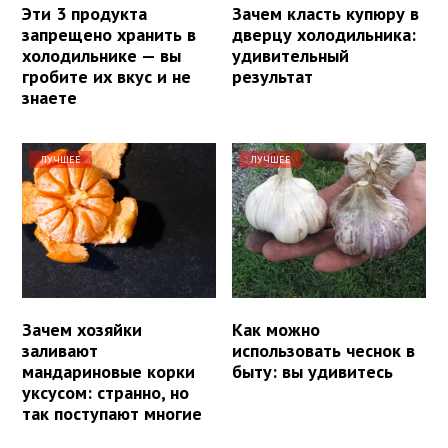
Эти 3 продукта
Зачем класть купюру в
запрещено хранить в
дверцу холодильника:
холодильнике — вы
удивительный
гробите их вкус и не
результат
знаете
ЛУЧШЕЕ
ЛУЧШЕЕ
Зачем хозяйки
Как можно
заливают
использовать чеснок в
мандариновые корки
быту: вы удивитесь
уксусом: странно, но
так поступают многие