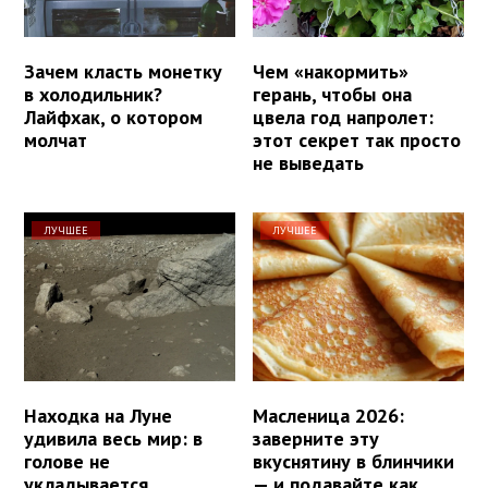
Зачем класть монетку
Чем «накормить»
в холодильник?
герань, чтобы она
Лайфхак, о котором
цвела год напролет:
молчат
этот секрет так просто
не выведать
ЛУЧШЕЕ
ЛУЧШЕЕ
Находка на Луне
Масленица 2026:
удивила весь мир: в
заверните эту
голове не
вкуснятину в блинчики
укладывается
— и подавайте как