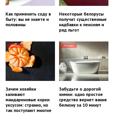
Как применять соду в
Некоторые белорусы
быту: вы не знаете и
получат существенные
половины
надбавки к пенсиям и
ряд льгот
ЛУЧШЕЕ
ЛУЧШЕЕ
Зачем хозяйки
Забудьте о дорогой
заливают
химии: одно простое
мандариновые корки
средство вернет ванне
уксусом: странно, но
белизну за 10 минут
так поступают многие