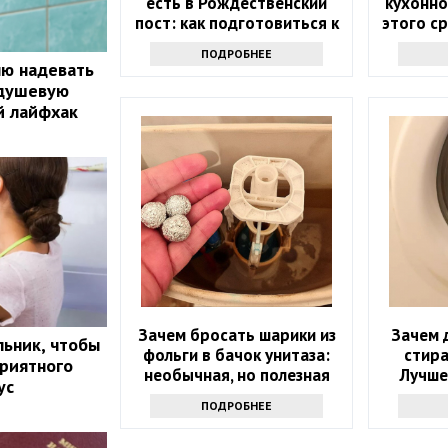
есть в Рождественский
кухонно
пост: как подготовиться к
этого с
празднику
л
ПОДРОБНЕЕ
лю надевать
 душевую
й лайфхак
Зачем бросать шарики из
Зачем 
ьник, чтобы
фольги в бачок унитаза:
стир
приятного
необычная, но полезная
Лучше
ус
хитрость
ПОДРОБНЕЕ