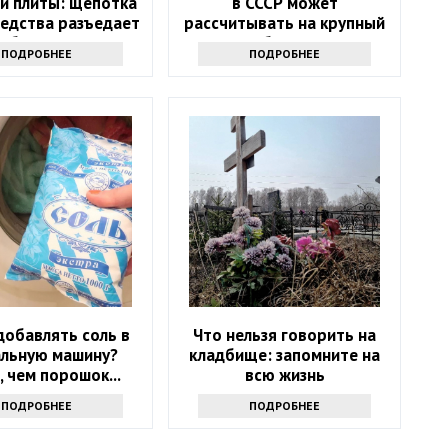
й плиты: щепотка
в СССР может
редства разъедает
рассчитывать на крупный
юбую грязь
бонус
ПОДРОБНЕЕ
ПОДРОБНЕЕ
добавлять соль в
Что нельзя говорить на
альную машину?
кладбище: запомните на
, чем порошок...
всю жизнь
ПОДРОБНЕЕ
ПОДРОБНЕЕ