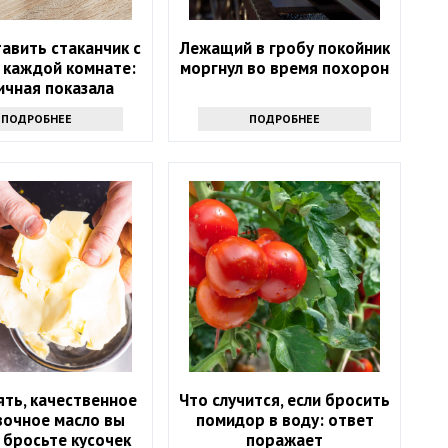
авить стаканчик с
Лежащий в гробу покойник
 каждой комнате:
моргнул во время похорон
ичная показала
стую хитрость
ПОДРОБНЕЕ
ПОДРОБНЕЕ
ять, качественное
Что случится, если бросить
вочное масло вы
помидор в воду: ответ
 бросьте кусочек
поражает