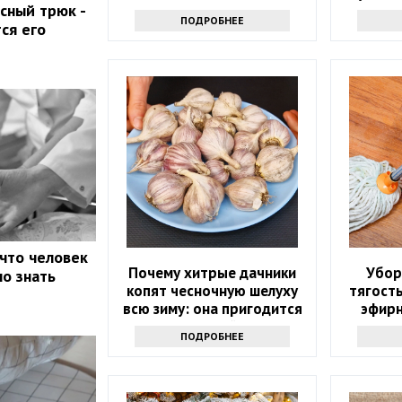
сный трюк -
споров
проду
ПОДРОБНЕЕ
ся его
 что человек
Почему хитрые дачники
Убор
но знать
копят чесночную шелуху
тягость
всю зиму: она пригодится
эфирн
весной
которо
ПОДРОБНЕЕ