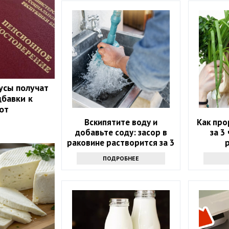
усы получат
бавки к
от
Вскипятите воду и
Как про
добавьте соду: засор в
за 3 
раковине растворится за 3
минуты
ПОДРОБНЕЕ