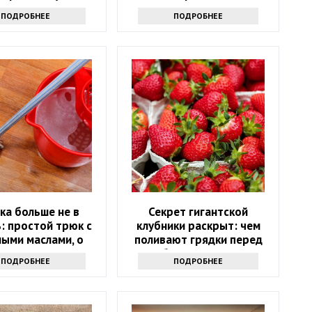
кта именно туда
ПОДРОБНЕЕ
ПОДРОБНЕЕ
ка больше не в
Секрет гигантской
: простой трюк с
клубники раскрыт: чем
ыми маслами, о
поливают грядки перед
м мало кто знает
сбором урожая
ПОДРОБНЕЕ
ПОДРОБНЕЕ