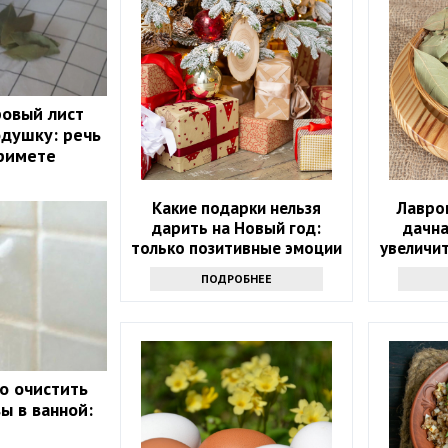
ровый лист
одушку: речь
примете
Какие подарки нельзя
Лавров
дарить на Новый год:
дачна
только позитивные эмоции
увеличи
ПОДРОБНЕЕ
ко очистить
ы в ванной: