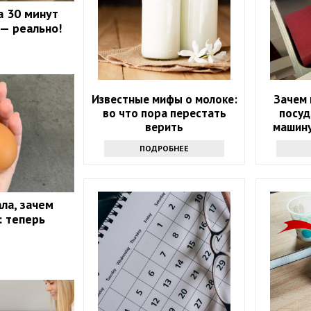
а 30 минут
 — реально!
Известные мифы о молоке:
Зачем 
во что пора перестать
посуд
верить
машину
ПОДРОБНЕЕ
ла, зачем
: теперь