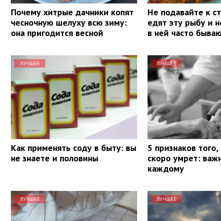
Почему хитрые дачники копят
Не подавайте к ст
чесночную шелуху всю зиму:
едят эту рыбу и н
она пригодится весной
в ней часто быва
ЛУЧШЕЕ
ЛУЧШЕЕ
Как применять соду в быту: вы
5 признаков того,
не знаете и половины
скоро умрет: важ
каждому
ЛУЧШЕЕ
ЛУЧШЕЕ