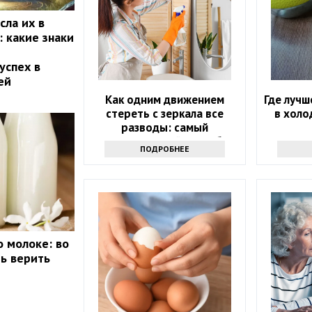
сла их в
: какие знаки
успех в
ей
Как одним движением
Где лучш
стереть с зеркала все
в холо
разводы: самый
эффективный способ
ПОДРОБНЕЕ
 молоке: во
ть верить