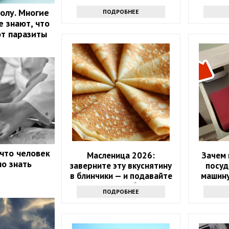
споров
олу. Многие
ПОДРОБНЕЕ
е знают, что
ют паразиты
 что человек
Масленица 2026:
Зачем 
но знать
заверните эту вкуснятину
посуд
в блинчики — и подавайте
машину
как главное блюдо
ПОДРОБНЕЕ