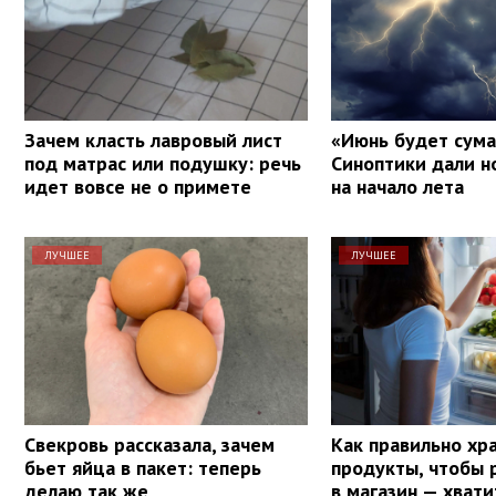
Зачем класть лавровый лист
«Июнь будет сум
под матрас или подушку: речь
Синоптики дали н
идет вовсе не о примете
на начало лета
ЛУЧШЕЕ
ЛУЧШЕЕ
Свекровь рассказала, зачем
Как правильно хр
бьет яйца в пакет: теперь
продукты, чтобы 
делаю так же
в магазин — хвати