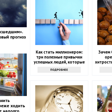
асшедшим».
овый прогноз
Как стать миллионером:
Зачем 
три полезные привычки
оре
успешных людей, которые
хитрость
помогут и вам
у
ПОДРОБНЕЕ
анить
реже ходить
т надолго