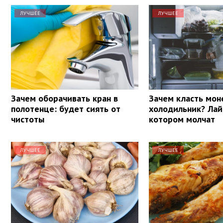
ЛУЧШЕЕ
ЛУЧШЕЕ
Зачем оборачивать кран в
Зачем класть мон
полотенце: будет сиять от
холодильник? Лай
чистоты
котором молчат
ЛУЧШЕЕ
ЛУЧШЕЕ