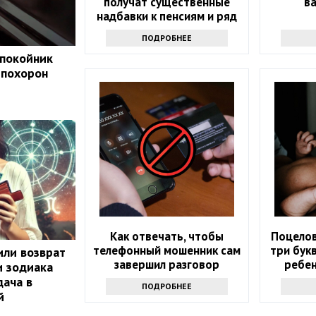
получат существенные
в
надбавки к пенсиям и ряд
льгот
ПОДРОБНЕЕ
 покойник
 похорон
Как отвечать, чтобы
Поцелов
телефонный мошенник сам
три бук
или возврат
завершил разговор
ребен
и зодиака
ача в
ПОДРОБНЕЕ
й