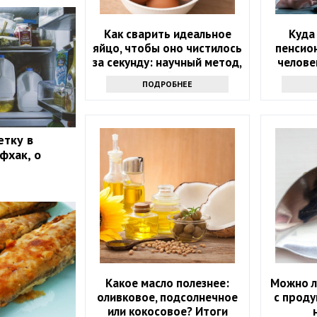
Как сварить идеальное
Куда
яйцо, чтобы оно чистилось
пенсион
за секунду: научный метод,
челове
основанный на физике
ПОДРОБНЕЕ
етку в
фхак, о
Какое масло полезнее:
Можно л
оливковое, подсолнечное
с проду
или кокосовое? Итоги