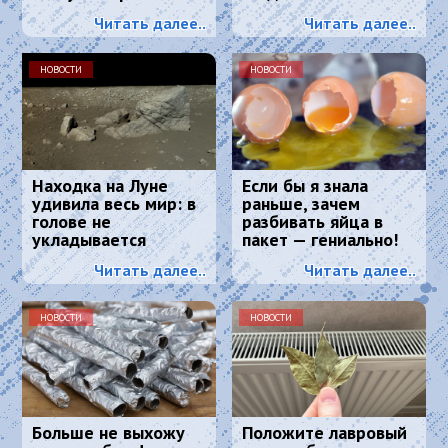
сочнее и вкуснее:
разговариваете
Читать далее..
Читать далее..
понравится всем
НОВОСТИ
НОВОСТИ
Находка на Луне
Если бы я знала
удивила весь мир: в
раньше, зачем
голове не
разбивать яйца в
укладывается
пакет — гениально!
Читать далее..
Читать далее..
НОВОСТИ
НОВОСТИ
Больше не выхожу
Положите лавровый