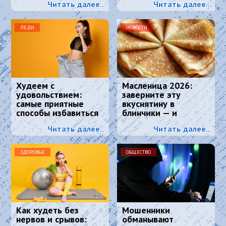
Читать далее..
Читать далее..
ЛЕДИ
НОВОСТИ
Худеем с
Масленица 2026:
удовольствием:
заверните эту
самые приятные
вкуснятину в
способы избавиться
блинчики — и
от лишнего веса.
подавайте как
Читать далее..
Читать далее..
главное блюдо
ЗДОРОВЬЕ
ОБЩЕСТВО
Как худеть без
Мошенники
нервов и срывов:
обманывают