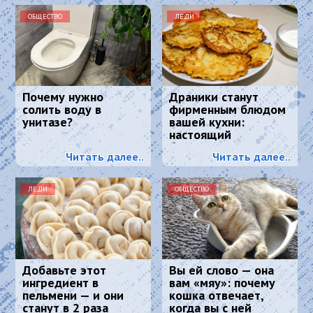
ОБЩЕСТВО
ЛЕДИ
Почему нужно
Драники станут
солить воду в
фирменным блюдом
унитазе?
вашей кухни:
настоящий
белорусский рецепт
Читать далее..
Читать далее..
ЛЕДИ
ОБЩЕСТВО
Добавьте этот
Вы ей слово — она
ингредиент в
вам «мяу»: почему
пельмени — и они
кошка отвечает,
станут в 2 раза
когда вы с ней