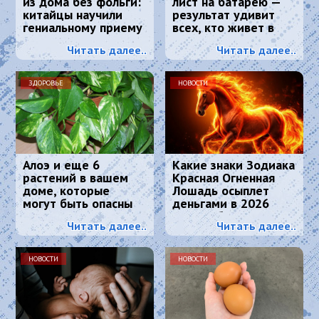
из дома без фольги:
лист на батарею —
китайцы научили
результат удивит
гениальному приему
всех, кто живет в
- просто и дешево
квартире
Читать далее..
Читать далее..
ЗДОРОВЬЕ
НОВОСТИ
Алоэ и еще 6
Какие знаки Зодиака
растений в вашем
Красная Огненная
доме, которые
Лошадь осыплет
могут быть опасны
деньгами в 2026
для вашего
году: 4 баловня
Читать далее..
Читать далее..
здоровья
Судьбы
НОВОСТИ
НОВОСТИ