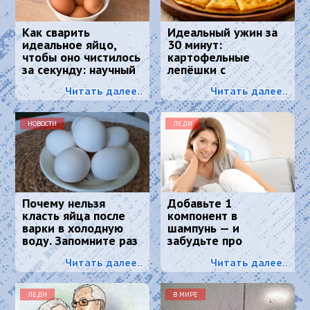
Как сварить
Идеальный ужин за
идеальное яйцо,
30 минут:
чтобы оно чистилось
картофельные
за секунду: научный
лепёшки с
метод, основанный
хрустящей корочкой
Читать далее..
Читать далее..
на физике
и тягучим сыром
НОВОСТИ
ЛЕДИ
Почему нельзя
Добавьте 1
класть яйца после
компонент в
варки в холодную
шампунь — и
воду. Запомните раз
забудьте про
и навсегда
седину: к колористу
Читать далее..
Читать далее..
идти больше не
нужно
ЛЕДИ
В МИРЕ