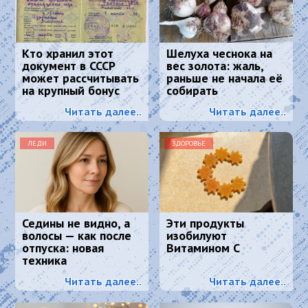
Кто хранил этот
Шелуха чеснока на
документ в СССР
вес золота: жаль,
может рассчитывать
раньше не начала её
на крупный бонус
собирать
Читать далее..
Читать далее..
ЛЕДИ
ЗДОРОВЬЕ
Седины не видно, а
Эти продукты
волосы — как после
изобилуют
отпуска: новая
Витамином С
техника
окрашивания
Читать далее..
Читать далее..
маскирует седину
лучше любой краски