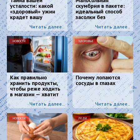
Тайна вашей
Малосольная
усталости: какой
скумбрия в пакете:
«здоровый» ужин
идеальный способ
крадет вашу
засолки без
энергию и красоту
маринада — вкуснее,
Читать далее..
Читать далее..
чем в магазине
НОВОСТИ
ЗДОРОВЬЕ
Как правильно
Почему лопаются
хранить продукты,
сосуды в глазах
чтобы реже ходить
в магазин — хватит
надолго
Читать далее..
Читать далее..
НОВОСТИ
ЛЕДИ