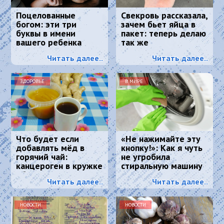
Поцелованные
Свекровь рассказала,
богом: эти три
зачем бьет яйца в
буквы в имени
пакет: теперь делаю
вашего ребенка
так же
сделают его
Читать далее..
Читать далее..
счастливым
ЗДОРОВЬЕ
В МИРЕ
Что будет если
«Не нажимайте эту
добавлять мёд в
кнопку!»: Как я чуть
горячий чай:
не угробила
канцероген в кружке
стиральную машину
обеспечен?
и что спасло
Читать далее..
Читать далее..
ситуацию
НОВОСТИ
НОВОСТИ