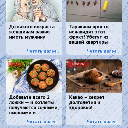
До какого возраста
Тараканы просто
женщинам важно
ненавидят этот
иметь мужчину
фрукт! Убегут из
вашей квартиры
навсегда
Читать далее..
Читать далее..
ЛЕДИ
ЗДОРОВЬЕ
Добавьте всего 2
Какао – секрет
ложки — и котлеты
долголетия и
получаются сочными,
здоровья!
пышными и
вкусными:
Читать далее..
Читать далее..
кулинарный секрет