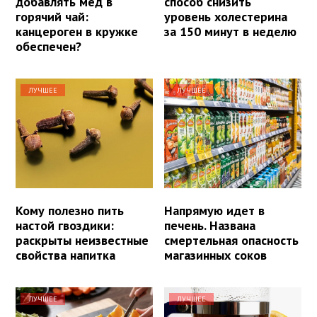
добавлять мёд в
способ снизить
горячий чай:
уровень холестерина
канцероген в кружке
за 150 минут в неделю
обеспечен?
ЛУЧШЕЕ
ЛУЧШЕЕ
Кому полезно пить
Напрямую идет в
настой гвоздики:
печень. Названа
раскрыты неизвестные
смертельная опасность
свойства напитка
магазинных соков
ЛУЧШЕЕ
ЛУЧШЕЕ