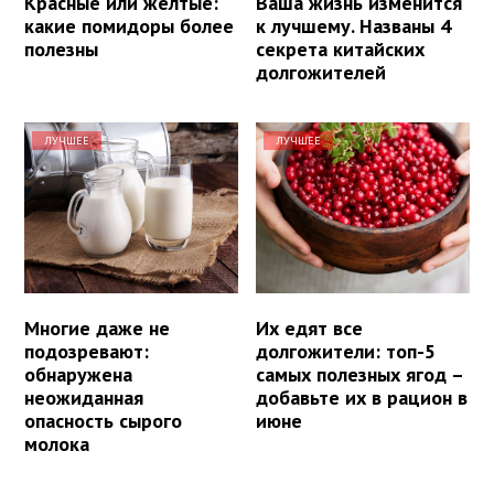
Красные или желтые:
Ваша жизнь изменится
какие помидоры более
к лучшему. Названы 4
полезны
секрета китайских
долгожителей
ЛУЧШЕЕ
ЛУЧШЕЕ
Многие даже не
Их едят все
подозревают:
долгожители: топ-5
обнаружена
самых полезных ягод –
неожиданная
добавьте их в рацион в
опасность сырого
июне
молока