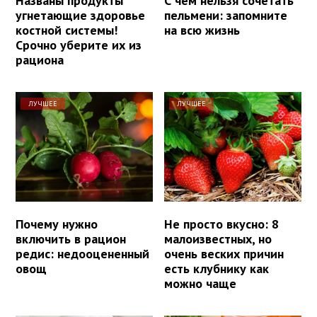
Названы продукты
С чем нельзя сочетать
угнетающие здоровье
пельмени: запомните
костной системы!
на всю жизнь
Срочно уберите их из
рациона
ЛУЧШЕЕ
ЛУЧШЕЕ
Почему нужно
Не просто вкусно: 8
включить в рацион
малоизвестных, но
редис: недооцененный
очень веских причин
овощ
есть клубнику как
можно чаще