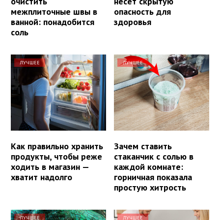
очистить
несет скрытую
межплиточные швы в
опасность для
ванной: понадобится
здоровья
соль
ЛУЧШЕЕ
ЛУЧШЕЕ
Как правильно хранить
Зачем ставить
продукты, чтобы реже
стаканчик с солью в
ходить в магазин —
каждой комнате:
хватит надолго
горничная показала
простую хитрость
ЛУЧШЕЕ
ЛУЧШЕЕ