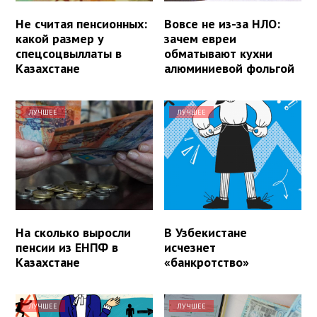
Не считая пенсионных:
Вовсе не из-за НЛО:
какой размер у
зачем евреи
спецсоцвыллаты в
обматывают кухни
Казахстане
алюминиевой фольгой
ЛУЧШЕЕ
ЛУЧШЕЕ
На сколько выросли
В Узбекистане
пенсии из ЕНПФ в
исчезнет
Казахстане
«банкротство»
ЛУЧШЕЕ
ЛУЧШЕЕ