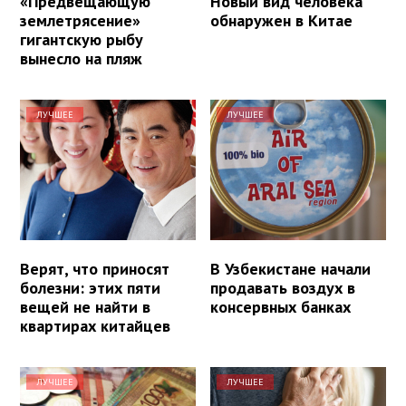
«Предвещающую
Новый вид человека
землетрясение»
обнаружен в Китае
гигантскую рыбу
вынесло на пляж
ЛУЧШЕЕ
ЛУЧШЕЕ
Верят, что приносят
В Узбекистане начали
болезни: этих пяти
продавать воздух в
вещей не найти в
консервных банках
квартирах китайцев
ЛУЧШЕЕ
ЛУЧШЕЕ