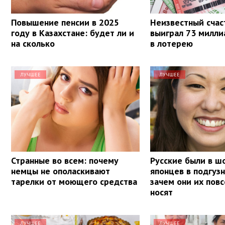
Повышение пенсии в 2025
Неизвестный счас
году в Казахстане: будет ли и
выиграл 73 милли
на сколько
в лотерею
ЛУЧШЕЕ
ЛУЧШЕЕ
Странные во всем: почему
Русские были в ш
немцы не ополаскивают
японцев в подгузн
тарелки от моющего средства
зачем они их пов
носят
ЛУЧШЕЕ
ЛУЧШЕЕ