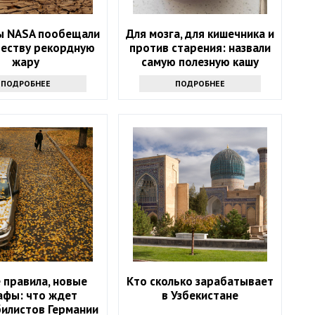
ы NASA пообещали
Для мозга, для кишечника и
честву рекордную
против старения: назвали
жару
самую полезную кашу
людям 50+
ПОДРОБНЕЕ
ПОДРОБНЕЕ
 правила, новые
Кто сколько зарабатывает
афы: что ждет
в Узбекистане
илистов Германии