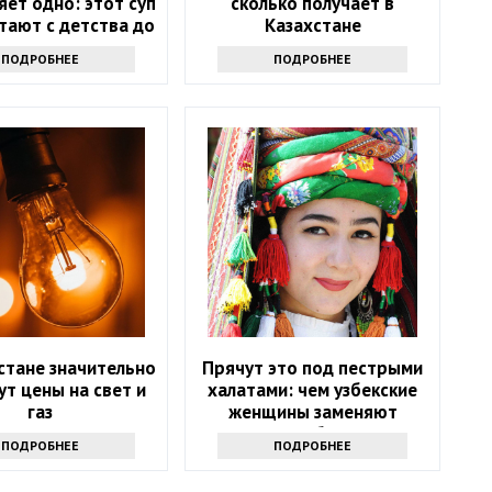
ет одно: этот суп
сколько получает в
тают с детства до
Казахстане
100 лет
ПОДРОБНЕЕ
ПОДРОБНЕЕ
стане значительно
Прячут это под пестрыми
т цены на свет и
халатами: чем узбекские
газ
женщины заменяют
нижнее белье и
ПОДРОБНЕЕ
ПОДРОБНЕЕ
комбинации