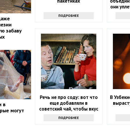
пакетиках
объединя
они упле
ПОДРОБНЕЕ
даже
незии
ую забаву
ых
Речь не про соду: вот что
В Узбеки
еще добавляли в
вырасту
и в
советский чай, чтобы вкус
орые могут
стал неповторимым
ПОДРОБНЕЕ