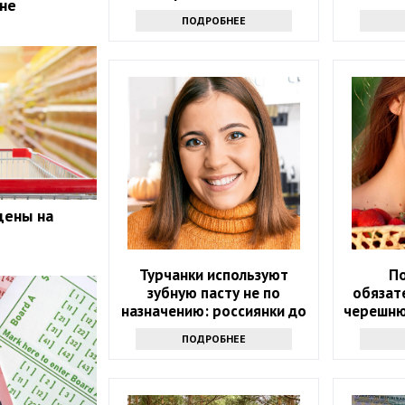
ане
пенсионеров
ПОДРОБНЕЕ
цены на
Турчанки используют
П
зубную пасту не по
обязат
назначению: россиянки до
черешню
такого не додумались
5 полез
ПОДРОБНЕЕ