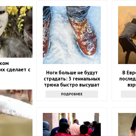
иком
их сделает с
Ноги больше не будут
В Евр
страдать: 3 гениальных
послед
трюка быстро высушат
взр
обувь зимой
ПОДРОБНЕЕ