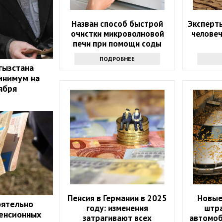
Назван способ быстрой
Эксперт
очистки микроволновой
челове
печи при помощи соды
ПОДРОБНЕЕ
гызстана
инимум на
ября
Пенсия в Германии в 2025
Новые
оятельно
году: изменения
штр
енсионных
затрагивают всех
автомоб