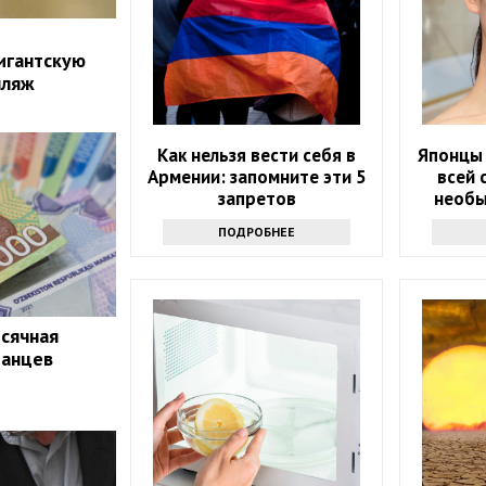
игантскую
пляж
Как нельзя вести себя в
Японцы
Армении: запомните эти 5
всей 
запретов
необы
водо
ПОДРОБНЕЕ
сячная
танцев