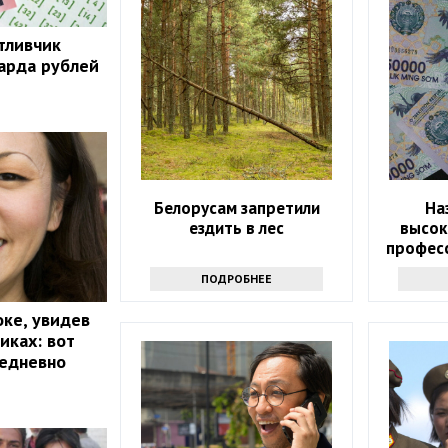
тливчик
арда рублей
Белорусам запретили
На
ездить в лес
высок
професс
ПОДРОБНЕЕ
оке, увидев
иках: вот
седневно