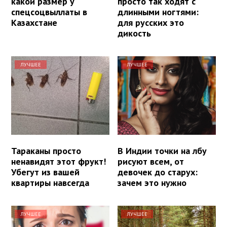
какой размер у
просто так ходят с
спецсоцвыллаты в
длинными ногтями:
Казахстане
для русских это
дикость
ЛУЧШЕЕ
ЛУЧШЕЕ
Тараканы просто
В Индии точки на лбу
ненавидят этот фрукт!
рисуют всем, от
Убегут из вашей
девочек до старух:
квартиры навсегда
зачем это нужно
ЛУЧШЕЕ
ЛУЧШЕЕ