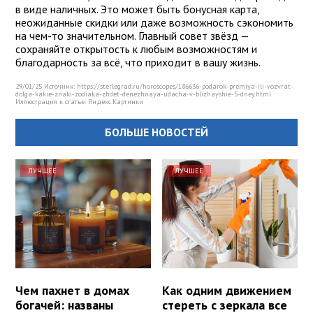
в виде наличных. Это может быть бонусная карта,
неожиданные скидки или даже возможность сэкономить
на чем-то значительном. Главный совет звёзд —
сохраняйте открытость к любым возможностям и
благодарность за всё, что приходит в вашу жизнь.
29/01/25 Источник: https://sterlegrad.ru/horoscopes/186636-podarok-premiya-ili-vozvrat-
dolga-kakie-znaki-zodiaka-zhdet-denezhnaya-udacha-v-blizhayshie-5-dney.html
Иллюстрация к статье:
Яндекс.Картинки
БОЛЬШЕ НОВОСТЕЙ
ЛУЧШЕЕ
ЛУЧШЕЕ
Чем пахнет в домах
Как одним движением
богачей: названы
стереть с зеркала все