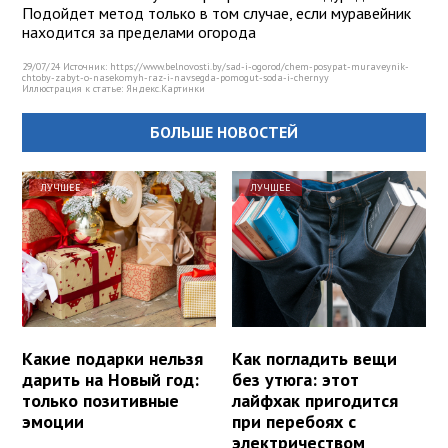
Подойдет метод только в том случае, если муравейник
находится за пределами огорода
29/07/24 Источник: https://www.belnovosti.by/sad-i-ogorod/chem-posypat-muraveynik-
chtoby-zabyt-o-nasekomyh-raz-i-navsegda-pomogut-soda-i-chernyy
Иллюстрация к статье:
Яндекс.Картинки
БОЛЬШЕ НОВОСТЕЙ
ЛУЧШЕЕ
ЛУЧШЕЕ
Какие подарки нельзя
Как погладить вещи
дарить на Новый год:
без утюга: этот
только позитивные
лайфхак пригодится
эмоции
при перебоях с
электричеством