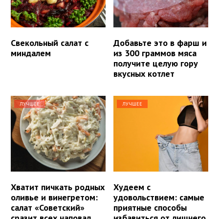
Свекольный салат с
Добавьте это в фарш и
миндалем
из 300 граммов мяса
получите целую гору
вкусных котлет
ЛУЧШЕЕ
ЛУЧШЕЕ
Хватит пичкать родных
Худеем с
оливье и винегретом:
удовольствием: самые
салат «Советский»
приятные способы
сразит всех наповал
избавиться от лишнего