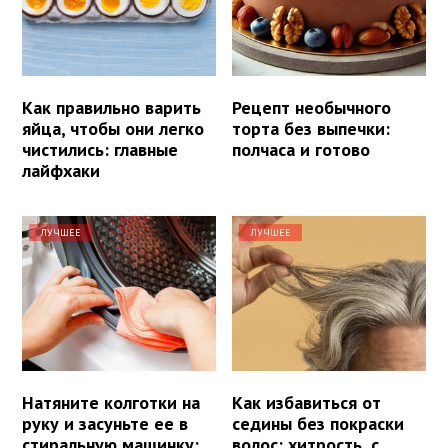
Как правильно варить
Рецепт необычного
яйца, чтобы они легко
торта без выпечки:
чистились: главные
полчаса и готово
лайфхаки
ЛУЧШЕЕ
ЛУЧШЕЕ
Натяните колготки на
Как избавиться от
руку и засуньте ее в
седины без покраски
стиральную машинку:
волос: хитрость, с