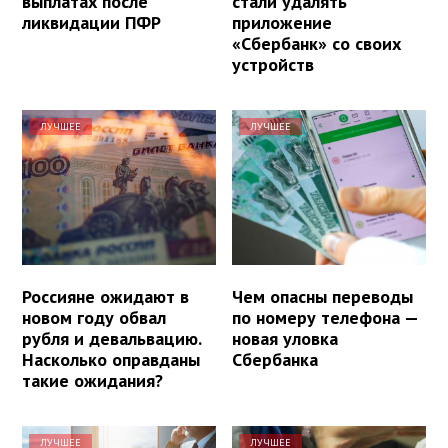
выплатах после
стали удалять
ликвидации ПФР
приложение
«Сбербанк» со своих
устройств
ЛУЧШЕЕ
ЛУЧШЕЕ
Россияне ожидают в
Чем опасны переводы
новом году обвал
по номеру телефона —
рубля и девальвацию.
новая уловка
Насколько оправданы
Сбербанка
такие ожидания?
ЛУЧШЕЕ
ЛУЧШЕЕ