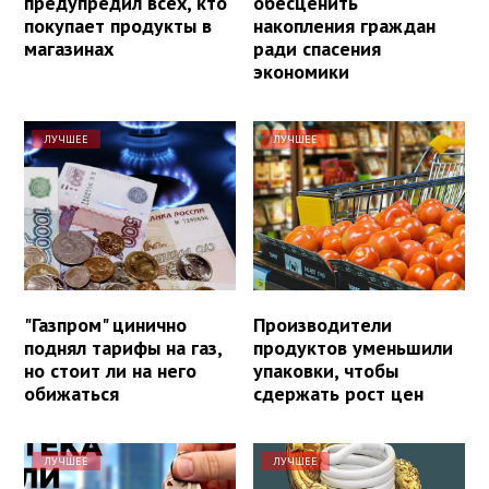
предупредил всех, кто
обесценить
покупает продукты в
накопления граждан
магазинах
ради спасения
экономики
ЛУЧШЕЕ
ЛУЧШЕЕ
"Газпром" цинично
Производители
поднял тарифы на газ,
продуктов уменьшили
но стоит ли на него
упаковки, чтобы
обижаться
сдержать рост цен
ЛУЧШЕЕ
ЛУЧШЕЕ