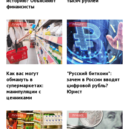
историю? Объясняют
тысяч рублей
финансисты
ЛУЧШЕЕ
ЛУЧШЕЕ
Как вас могут
"Русский биткоин":
обмануть в
зачем в России вводят
супермаркетах:
цифровой рубль?
манипуляции с
Юрист
ценниками
ЛУЧШЕЕ
ЛУЧШЕЕ