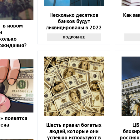
Несколько десятков
Как за
банков будут
 в новом
ликвидированы в 2022
и
году. Что делать с
ПОДРОБНЕЕ
колько
вкладами?
 ожидания?
» появятся
мена
Шесть правил богатых
ЦБ
людей, которые они
блоки
успешно используют в
россиян