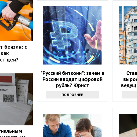
т бензин: с
 как
ст цен?
"Русский биткоин": зачем в
Став
России вводят цифровой
выро
рубль? Юрист
ведущ
ПОДРОБНЕЕ
унальным