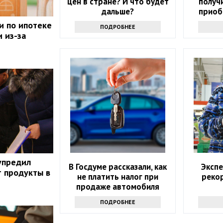
цен в стране? И что будет
получ
дальше?
приоб
и по ипотеке
ПОДРОБНЕЕ
 из-за
упредил
В Госдуме рассказали, как
Эксп
т продукты в
не платить налог при
реко
продаже автомобиля
ПОДРОБНЕЕ