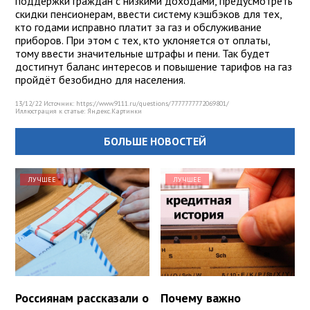
поддержки граждан с низкими доходами, предусмотреть
скидки пенсионерам, ввести систему кэшбэков для тех,
кто годами исправно платит за газ и обслуживание
приборов. При этом с тех, кто уклоняется от оплаты,
тому ввести значительные штрафы и пени. Так будет
достигнут баланс интересов и повышение тарифов на газ
пройдёт безобидно для населения.
13/12/22 Источник: https://www.9111.ru/questions/7777777772069801/
Иллюстрация к статье:
Яндекс.Картинки
БОЛЬШЕ НОВОСТЕЙ
ЛУЧШЕЕ
ЛУЧШЕЕ
Россиянам рассказали о
Почему важно