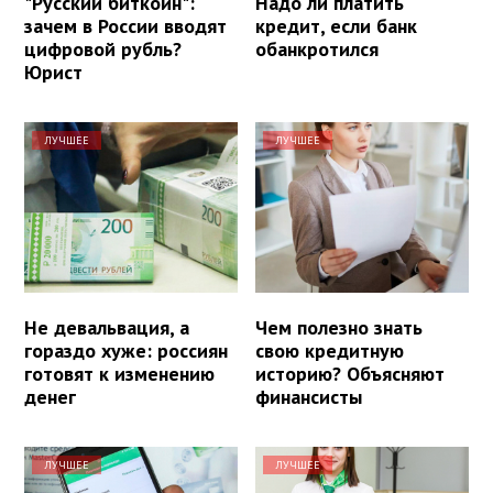
"Русский биткоин":
Надо ли платить
зачем в России вводят
кредит, если банк
цифровой рубль?
обанкротился
Юрист
ЛУЧШЕЕ
ЛУЧШЕЕ
Не девальвация, а
Чем полезно знать
гораздо хуже: россиян
свою кредитную
готовят к изменению
историю? Объясняют
денег
финансисты
ЛУЧШЕЕ
ЛУЧШЕЕ